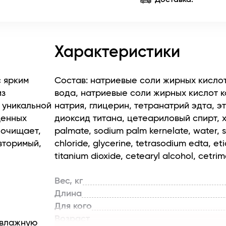
Характеристики
с ярким
Состав: натриевые соли жирных кисло
из
вода, натриевые соли жирных кислот к
 уникальной
натрия, глицерин, тетранатрий эдта, 
щенных
диоксид титана, цетеариловый спирт, х
 очищает,
palmate, sodium palm kernelate, water,
вторимый,
chloride, glycerine, tetrasodium edta, eti
titanium dioxide, cetearyl alcohol, cetri
Вес, кг
Длина
Для кого
Возраст
 влажную