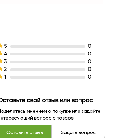
4 шт
EXXE
для всех типов кожи
питание
Мыло
средняя
5
0
Арвитекс
4
0
РОССИЯ
3
0
2
0
1
0
Оставьте свой отзыв или вопрос
Поделитесь мнением о покупке или задайте
интересующий вопрос о товаре
Оставить отзыв
Задать вопрос