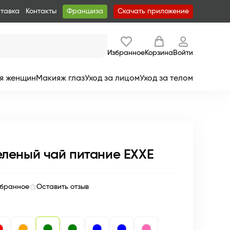
ставка
Контакты
Франшиза
Скачать приложение
Избранное
Корзина
Войти
я женщин
Макияж глаз
Уход за лицом
Уход за телом
леный чай питание EXXE
збранное
Оставить отзыв