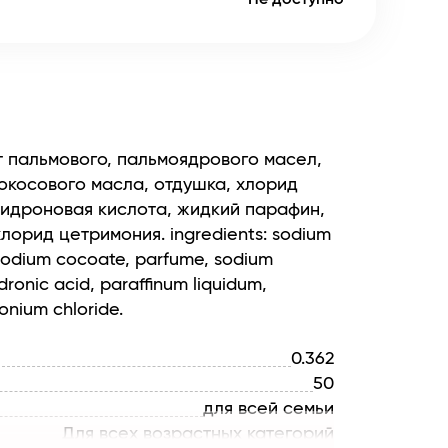
т пальмового, пальмоядрового масел,
окосового масла, отдушка, хлорид
этидроновая кислота, жидкий парафин,
лорид цетримония. ingredients: sodium
 sodium cocoate, parfume, sodium
dronic acid, paraffinum liquidum,
monium chloride.
0.362
50
для всей семьи
Для всех возрастных категорий