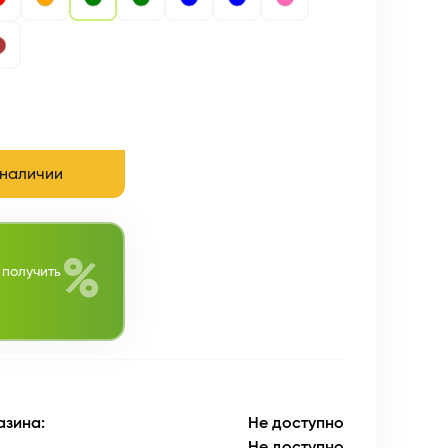
 наличии
%
 получить
азина:
Не доступно
Не доступно