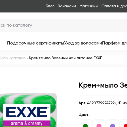
Блог
Вакансии
Магазины
Оплата и до
Подарочные сертификаты
Уход за волосами
Парфюм дл
ыло кусковое
Крем+мыло Зеленый чай питание EXXE
Крем+мыло Зе
Арт. 4620739974722
В и
Цвет: