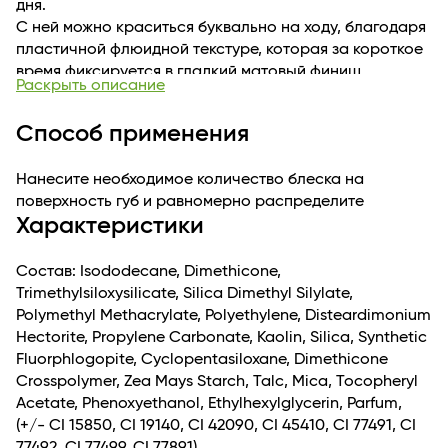
дня.
С ней можно краситься буквально на ходу, благодаря
пластичной флюидной текстуре, которая за короткое
время фиксируется в гладкий матовый финиш.
Раскрыть описание
Пигментация позволяет получить максимум цвета с
первого нанесения, не утяжеляя.
Способ применения
Нанесите необходимое количество блеска на
поверхность губ и равномерно распределите
Характеристики
Состав: Isododecane, Dimethicone,
Trimethylsiloxysilicate, Silica Dimethyl Silylate,
Polymethyl Methacrylate, Polyethylene, Disteardimonium
Hectorite, Propylene Carbonate, Kaolin, Silica, Synthetic
Fluorphlogopite, Cyclopentasiloxane, Dimethicone
Crosspolymer, Zea Mays Starch, Talc, Mica, Tocopheryl
Acetate, Phenoxyethanol, Ethylhexylglycerin, Parfum,
(+/- CI 15850, CI 19140, CI 42090, CI 45410, CI 77491, CI
77492, CI 77499, CI 77891)