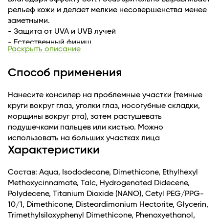
рельеф кожи и делает мелкие несовершенства менее
заметными.
- Защита от UVA и UVB лучей
- Естественный финиш
Раскрыть описание
- Без парабенов, отдушки и D5
Способ применения
Нанесите консилер на проблемные участки (темные
круги вокруг глаз, уголки глаз, носогубные складки,
морщины вокруг рта), затем растушевать
подушечками пальцев или кистью. Можно
использовать на больших участках лица
Характеристики
Состав: Aqua, Isododecane, Dimethicone, Ethylhexyl
Methoxycinnamate, Talc, Hydrogenated Didecene,
Polydecene, Titanium Dioxide (NANO), Cetyl PEG/PPG-
10/1, Dimethicone, Disteardimonium Hectorite, Glycerin,
Trimethylsiloxyphenyl Dimethicone, Phenoxyethanol,