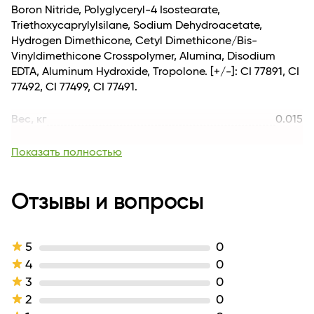
Boron Nitride, Polyglyceryl-4 Isostearate,
Triethoxycaprylylsilane, Sodium Dehydroacetate,
Hydrogen Dimethicone, Cetyl Dimethicone/Bis-
Vinyldimethicone Crosspolymer, Alumina, Disodium
EDTA, Aluminum Hydroxide, Tropolone. [+/-]: CI 77891, CI
77492, CI 77499, CI 77491.
Вес, кг
0.015
Длина
11
Для кого
для женщин
Показать полностью
Возраст
14+
Комплектация
1
Линейка
Отзывы и вопросы
Bright Touch
Тип кожи
для всех типов кожи
Назначение продукта
против несовершенств кожи
Эффект / Свойство
эффект Soft Focus
5
0
Тип продукта
Консилер
4
0
Текстура
эмульсия
3
0
Тон
тон:01 фарфоровый
2
0
Оттенок
Фарфоровый