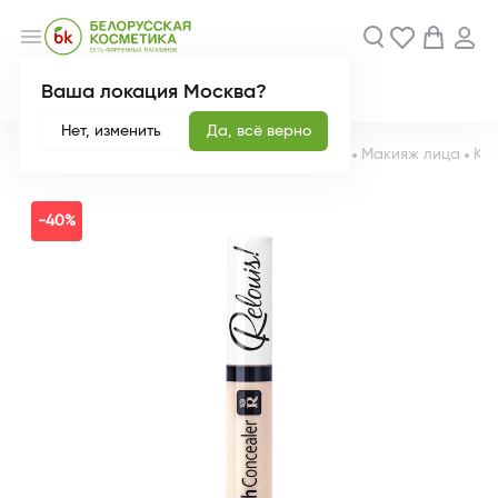
menu
Ваша локация Москва?
Акции
Новинки
Нет, изменить
Да, всё верно
Главная
Каталог
Декоративная косметика
Макияж лица
Ко
-40%