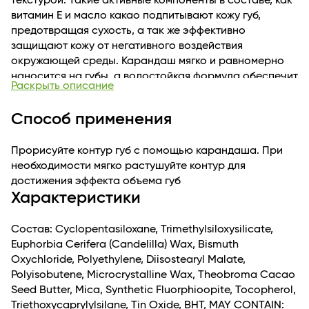
текстурой. Такие активные компоненты в составе, как
витамин Е и масло какао подпитывают кожу губ,
предотвращая сухость, а так же эффективно
защищают кожу от негативного воздействия
окружающей среды. Карандаш мягко и равномерно
наносится на губы, а водостойкая формула обеспечит
Раскрыть описание
яркий и долговременный макияж без скатывания и
растекания. На цветном конце корпуса карандаша
Способ применения
есть специальная точилка: используйте её для
придания кончику карандаша тонкой конусообразной
Прорисуйте контур губ с помощью карандаша. При
формы, чтобы в дальнейшем было удобно очерчивать
необходимости мягко растушуйте контур для
контур губ. Для удаления водостойкого карандаша с
достижения эффекта объема губ
губ используете специальные очищающие пэды для
Характеристики
снятия макияжа Magie academie.
Состав: Cyclopentasiloxane, Trimethylsiloxysilicate,
Euphorbia Cerifera (Candelilla) Wax, Bismuth
Oxychloride, Polyethylene, Diisostearyl Malate,
Polyisobutene, Microcrystalline Wax, Theobroma Cacao
Seed Butter, Mica, Synthetic Fluorphioopite, Tocopherol,
Triethoxycaprylylsilane, Tin Oxide, BHT, MAY CONTAIN: