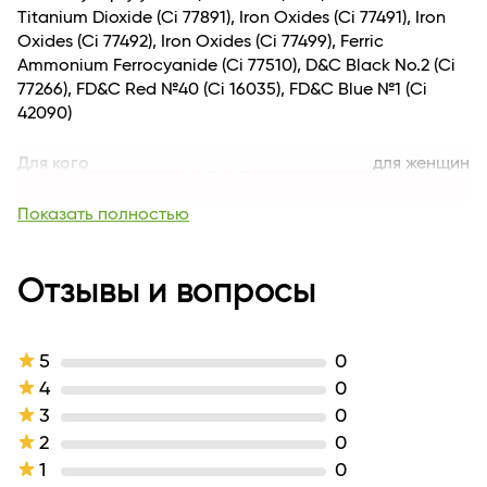
Titanium Dioxide (Ci 77891), Iron Oxides (Ci 77491), Iron
Oxides (Ci 77492), Iron Oxides (Ci 77499), Ferric
Ammonium Ferrocyanide (Ci 77510), D&C Black No.2 (Ci
77266), FD&C Red №40 (Ci 16035), FD&C Blue №1 (Ci
42090)
Для кого
для женщин
Возраст
18+
Комплектация
1
Показать полностью
Тип кожи
для всех типов кожи
Назначение продукта
контуринг
Эффект / Свойство
Отзывы и вопросы
водойстойкий
Тип продукта
Карандаш
Тон
тон №04 лиловый
Производитель
ООО "Финтрейдинг"
5
0
Страна бренда
РОССИЯ
4
0
Вес, кг
0.029
3
0
Длина
7
2
0
Активные
Масло какао, витамин Е
1
0
компоненты
(Токоферол)