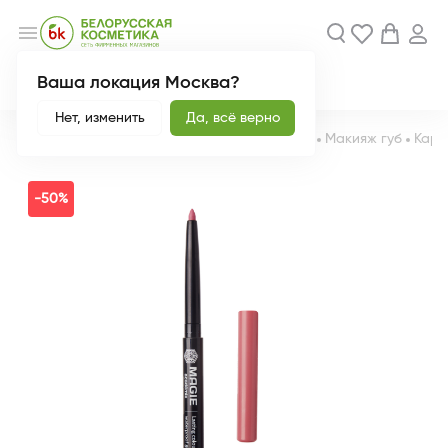
menu
Ваша локация Москва?
Акции
Новинки
Нет, изменить
Да, всё верно
Главная
Каталог
Декоративная косметика
Макияж губ
Кара
-50%