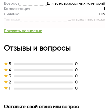
Возраст
Для всех возрастных категорий
Комплектация
1
Линейка
Lilo
Тип кожи
для всех типов кожи
Тип продукта
Кайал
Текстура
кремовая
Показать полностью
Тон
тон 703
Оттенок
Темно-синий
Производитель
Отзывы и вопросы
Белдекоркосметикс
Страна бренда
БЕЛАРУСЬ
5
0
4
0
3
0
2
0
1
0
Оставьте свой отзыв или вопрос