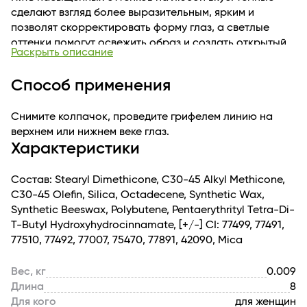
сделают взгляд более выразительным, ярким и
позволят скорректировать форму глаз, а светлые
оттенки помогут освежить образ и создать открытый
Раскрыть описание
взгляд. Стойкая формула позволяет сохранить макияж
в идеальном состоянии на протяжении всего дня.
Способ применения
Мягкая кремовая текстура легко наносится, не
царапая веко, и великолепно тушуется.
Снимите колпачок, проведите грифелем линию на
верхнем или нижнем веке глаз.
Характеристики
Состав: Stearyl Dimethicone, C30-45 Alkyl Methicone,
C30-45 Olefin, Silica, Octadecene, Synthetic Wax,
Synthetic Beeswax, Polybutene, Pentaerythrityl Tetra-Di-
T-Butyl Hydroxyhydrocinnamate, [+/-] CI: 77499, 77491,
77510, 77492, 77007, 75470, 77891, 42090, Mica
Вес, кг
0.009
Длина
8
Для кого
для женщин