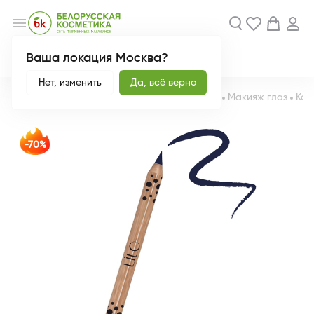
menu
Ваша локация Москва?
Акции
Новинки
Нет, изменить
Да, всё верно
Главная
Каталог
Декоративная косметика
Макияж глаз
Кай
-70%