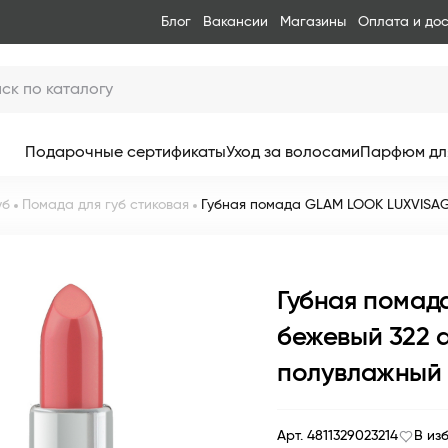
Блог
Вакансии
Магазины
Оплата и до
Подарочные сертификаты
Уход за волосами
Парфюм дл
уб
Помада для губ стиковая
Губная помада GLAM LOOK LUXVISAG
Губная помад
бежевый 322 
полувлажный
Арт. 4811329023214
В из