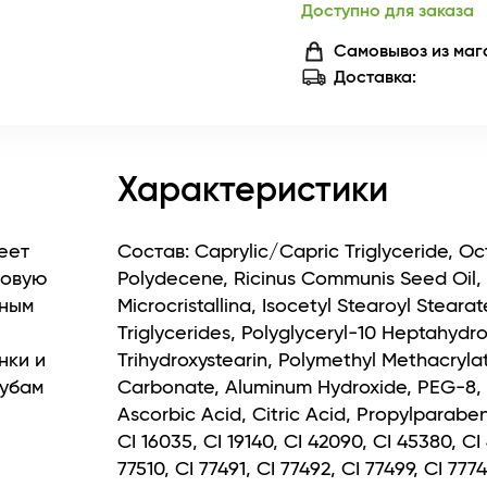
Доступно для заказа
Самовывоз из маг
Доставка:
Характеристики
еет
Состав: Caprylic/Capric Triglyceride, 
мовую
Polydecene, Ricinus Communis Seed Oil, T
тным
Microcristallina, Isocetyl Stearoyl Stear
Triglycerides, Polyglyceryl-10 Heptahydr
нки и
Trihydroxystearin, Polymethyl Methacryla
губам
Carbonate, Aluminum Hydroxide, PEG-8, T
Ascorbic Acid, Citric Acid, Propylparaben
 хорошо
CI 16035, CI 19140, CI 42090, CI 45380, CI 
и
77510, CI 77491, CI 77492, CI 77499, CI 7774