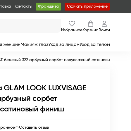
ставка
Контакты
Франшиза
Скачать приложение
Избранное
Корзина
Войти
я женщин
Макияж глаз
Уход за лицом
Уход за телом
E бежевый 322 арбузный сорбет полувлажный сатиновый финиш
а GLAM LOOK LUXVISAGE
арбузный сорбет
 сатиновый финиш
бранное
Оставить отзыв