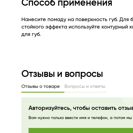
Способ применения
выразительность, и привнесет в макияж но
изысканной роскоши.
Формула помады более чем на 50% состоит
Нанесите помаду на поверхность губ. Для 
эмолентов, которые увлажняют нежную кожу
стойкого эффекта используйте контурный 
придают им гладкость, мягкость и эластичн
для губ.
витамин Е сохраняет молодость и красоту.
Отзывы и вопросы
Отзывы о товаре
Вопросы и ответы
Авторизуйтесь, чтобы оставить отзы
Вам нужно только ввести имя и телефон, а потом мы