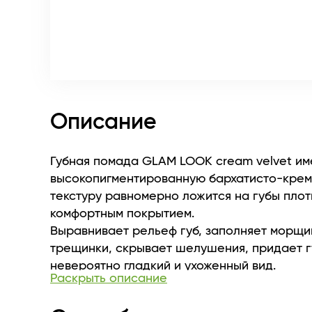
Описание
Губная помада GLAM LOOK cream velvet им
высокопигментированную бархатисто-кре
текстуру равномерно ложится на губы пло
комфортным покрытием.
Выравнивает рельеф губ, заполняет морщи
трещинки, скрывает шелушения, придает 
невероятно гладкий и ухоженный вид.
Раскрыть описание
Сатиновый финиш, слегка полувлажный, с
насыщенным цветом добавит губам объем 