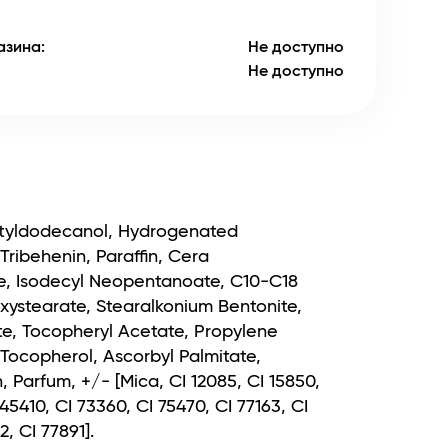
азина:
Не доступно
Не доступно
Octyldodecanol, Hydrogenated
ribehenin, Paraffin, Cera
ate, Isodecyl Neopentanoate, С10-С18
oxystearate, Stearalkonium Bentonite,
te, Tocopheryl Acetate, Propylene
ocopherol, Ascorbyl Palmitate,
, Parfum, +/- [Mica, CI 12085, CI 15850,
45410, CI 73360, CI 75470, CI 77163, CI
2, CI 77891].