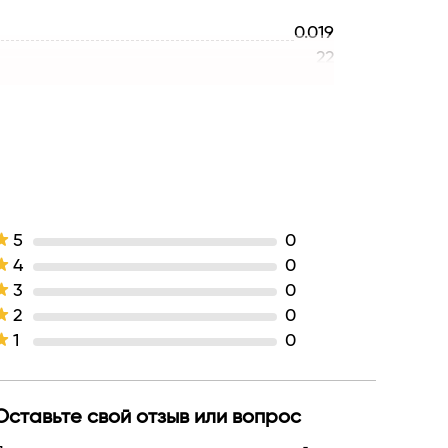
0.019
22
для женщин
Для всех возрастных категорий
1
GLAM LOOK
Витамин Е
для всех типов кожи
увлажнение
5
0
полувлажный сатиновый финиш
4
0
Помада
3
0
кремовая
2
0
322 арбузный сорбет
1
0
ООО "ЛЮКС-ВИЗАЖ"
БЕЛАРУСЬ
Оставьте свой отзыв или вопрос