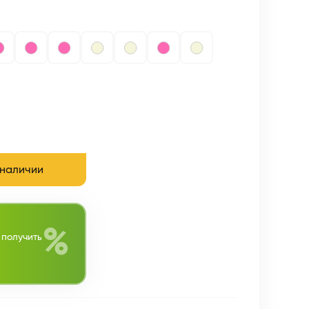
 наличии
%
 получить