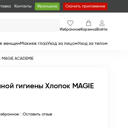
ставка
Контакты
Франшиза
Скачать приложение
Избранное
Корзина
Войти
я женщин
Макияж глаз
Уход за лицом
Уход за телом
к MAGIE ACADEMIE
мной гигиены Хлопок MAGIE
избранное
Оставить отзыв