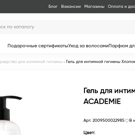
Блог
Вакансии
Магазины
Оплата и до
Подарочные сертификаты
Уход за волосами
Парфюм дл
редства для интимной гигиены
Гель для интимной гигиены Хлопо
Гель для инти
ACADEMIE
Арт. 2009500022985
В 
Цвет: