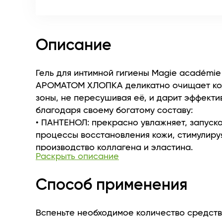
Описание
Гель для интимной гигиены Magie académie
АРОМАТОМ ХЛОПКА деликатно очищает ко
зоны, не пересушивая её, и дарит эффекти
благодаря своему богатому составу:
• ПАНТЕНОЛ: прекрасно увлажняет, запуск
процессы восстановления кожи, стимулиру
производство коллагена и эластина.
Раскрыть описание
• МОЛОЧНАЯ КИСЛОТА: увлажняет и успока
укрепляет защитный барьер кожи.
Способ применения
• МАСЛО СЛАДКОГО МИНДАЛЯ: смягчает и п
обладает антиоксидантными свойствами, с
заживлению микроповреждений.
Вспеньте необходимое количество средства