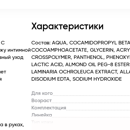
Характеристики
 С
Состав: AQUA, COCAMIDOPROPYL BETA
жу интимной
COCOAMPHOACETATE, GLYCERIN, ACRY
вный уход
CROSSPOLYMER, PANTHENOL, PHENOXYE
LACTIC ACID, ALMOND OIL PEG-8 ESTE
ает
LAMINARIA OCHROLEUCA EXTRACT, ALLA
я
DISODIUM EDTA, SODIUM HYDROXIDE
Для кого
ивает,
Возраст
Комплектация
итает кожу,
Линейка
пособствует
Тип кожи
 в руках,
Назначение продукта