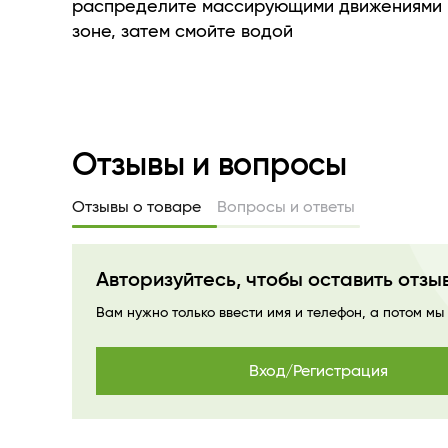
• ЭКСТРАКТ ЛАМИНАРИИ: укрепляет иммуни
распределите массирующими движениями 
глубоко питает.
зоне, затем смойте водой
• АЛЛАНТОИН: восстанавливает барьерные
кожи, являясь мощным антиоксидантом.
• НИАЦИНАМИД (ВИТАМИН В3): увлажняет, с
повышает эластичность кожи, борется с в
Отзывы и вопросы
Отзывы о товаре
Вопросы и ответы
Авторизуйтесь, чтобы оставить отзы
Вам нужно только ввести имя и телефон, а потом мы
Вход/Регистрация