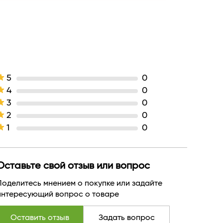
щение без пересушивания кожи + уход
Гель
гелевая
Хлопок
ООО "Финтрейдинг"
РОССИЯ
5
0
0.25
4
0
40
3
0
СЛОТА, МАСЛО СЛАДКОГО МИНДАЛЯ,
2
0
ЛЛАНТОИН, НИАЦИНАМИД (ВИТАМИН
1
0
Оставьте свой отзыв или вопрос
Поделитесь мнением о покупке или задайте
интересующий вопрос о товаре
Оставить отзыв
Задать вопрос