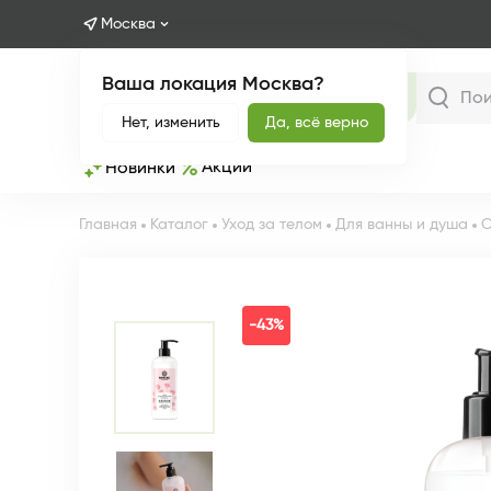
Москва
Ваша локация Москва?
Каталог
Нет, изменить
Да, всё верно
Акции
Новинки
Главная
Каталог
Уход за телом
Для ванны и душа
С
-43%