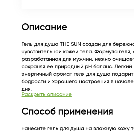
Описание
Гель для душа THE SUN создан для бережно
чувствительной кожей тела. Формула геля,
разработанная для мужчин, нежно очищает
сохраняя ее природный рН баланс. Легкий 
энергичный аромат геля для душа подарит
бодрости и хорошего настроения в начале
дня.
Раскрыть описание
Экстракт Алоэ Вера смягчает и увлажняет 
восстанавливает ее структуру, помогает из
Способ применения
шелушений, сухости и раздражения. Обла
регенерирующим, ранозаживляющим и
противомикробным свойствами.
нанесите гель для душа на влажную кожу т