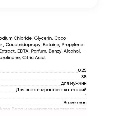
odium Chloride, Glycerin, Coco-
e , Cocamidopropyl Betaine, Propylene
Extract, EDTA, Parfum, Benzyl Alcohol,
zolinone, Citric Acid.
0.25
38
для мужчин
Для всех возрастных категорий
1
Brave man
 Алоэ Вера и минералов мертвого моря
увлажнение