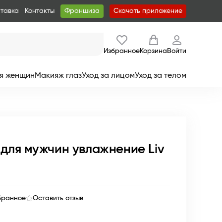
ставка
Контакты
Франшиза
Скачать приложение
Избранное
Корзина
Войти
я женщин
Макияж глаз
Уход за лицом
Уход за телом
 для мужчин увлажнение Liv
бранное
Оставить отзыв