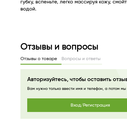
Экстракт минералов мертвого моря обогащ
губку, вспеньте, легко массируя кожу, смой
целебными минералами и микроэлементам
водой.
тонус, поддерживает баланс влаги в коже,
воздействия окружающей среды.
Отзывы и вопросы
Отзывы о товаре
Вопросы и ответы
Авторизуйтесь, чтобы оставить отзы
Вам нужно только ввести имя и телефон, а потом мы
Вход/Регистрация