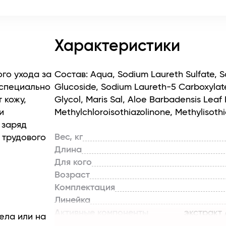
Характеристики
го ухода за
Состав: Aqua, Sodium Laureth Sulfate, S
 специально
Glucoside, Sodium Laureth-5 Carboxylat
 кожу,
Glycol, Maris Sal, Aloe Barbadensis Leaf 
и
Methylchloroisothiazolinone, Methylisothia
 заряд
Вес, кг
 трудового
Длина
Для кого
кожу,
Возраст
бавиться от
Комплектация
дает
Линейка
Активные компоненты
экстракт
ела или на
Назначение продукта