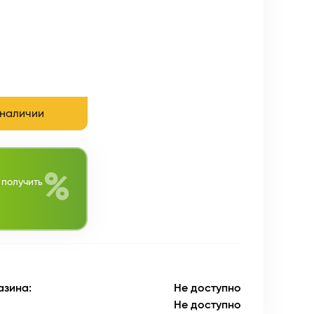
 наличии
%
 получить
азина:
Не доступно
Не доступно