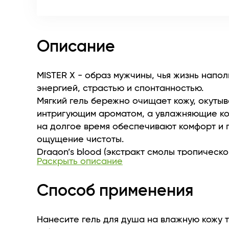
Описание
MISTER X - образ мужчины, чья жизнь напо
энергией, страстью и спонтанностью.
Мягкий гель бережно очищает кожу, окутыв
интригующим ароматом, а увлажняющие к
на долгое время обеспечивают комфорт и 
ощущение чистоты.
Dragon’s blood (экстракт смолы тропическ
Раскрыть описание
КРОТОН ЛЕХЛЕРА)
- повышает метаболизм клеток, увеличивая
Способ применения
коллагена и эластина;
- оказывает антиоксидантное и антибакте
действие;
Нанесите гель для душа на влажную кожу 