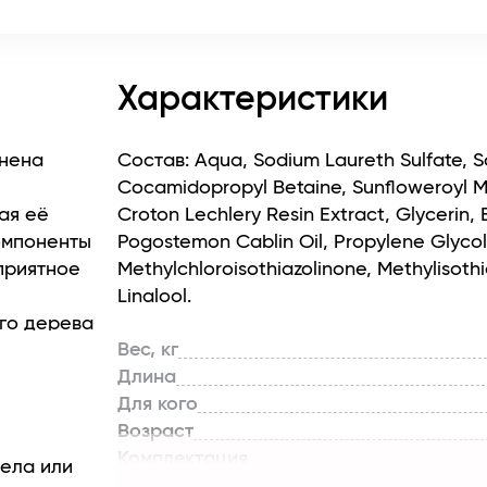
Характеристики
лнена
Состав: Aqua, Sodium Laureth Sulfate, 
Cocamidopropyl Betaine, Sunfloweroyl M
ая её
Croton Lechlery Resin Extract, Glycerin, 
омпоненты
Pogostemon Cablin Oil, Propylene Glycol,
приятное
Methylchloroisothiazolinone, Methylisothi
Linalool.
ого дерева
Вес, кг
Длина
 синтез
Для кого
Возраст
риальное
Комплектация
тела или
Линейка