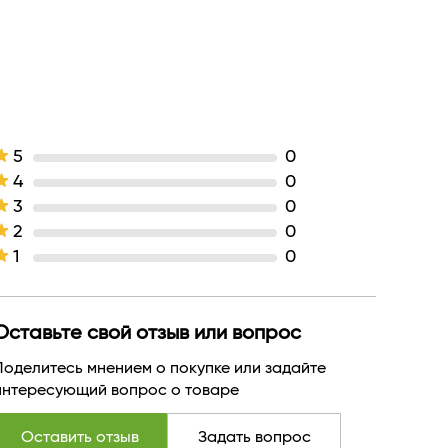
 тропического дерева Кротон Лехлера
увлажнение
Гель
жидкая
Белгейтс
БЕЛАРУСЬ
5
0
4
0
3
0
2
0
1
0
Оставьте свой отзыв или вопрос
Поделитесь мнением о покупке или задайте
интересующий вопрос о товаре
Оставить отзыв
Задать вопрос