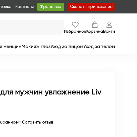
ставка
Контакты
Франшиза
Скачать приложение
Избранное
Корзина
Войти
я женщин
Макияж глаз
Уход за лицом
Уход за телом
 для мужчин увлажнение Liv
збранное
Оставить отзыв