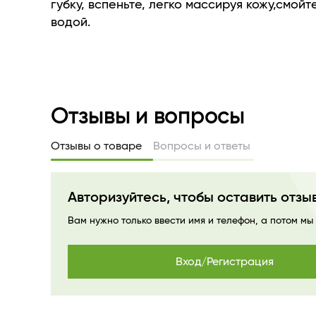
- снижает чувствительность кожи.
губку, вспеньте, легко массируя кожу,смойт
Hydrovance®(натуральный увлажняющий ко
водой.
оказывает защиту чувствительной кожи, ул
тонус и эластичность.
Эфирные масла нероли и пачули, известны
природные афродизиаки, заряжают энерги
увлажняют кожу.
Отзывы и вопросы
Отзывы о товаре
Вопросы и ответы
Авторизуйтесь, чтобы оставить отзы
Вам нужно только ввести имя и телефон, а потом мы
Вход/Регистрация