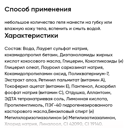
чувственного мускуса и пачули.
Способ применения
небольшое количество геля нанести на губку или
влажную кожу тела, вспенить и смыть водой.
Характеристики
Состав: Вода, Лаурет сульфат натрия,
кокамидопропил бетаин, Диэтаноламиды жирных
кислот кокосового масла, Глицерин, Кокогликозиды (и)
Глицерил олеат, Лауроил саркозинат натрия,
Кокамидопропиламин оксид, Поликватерниум-7,
Экстракт алоэ, Ретинил пальмитат (витамин А),
Токоферил ацетат (витамин Е), Пантенол, Аскорбил
фосфат натрия (витамин С), Отдушка, Аллантоин,
ЭДТА тетранатриевая соль, Лимонная кислота,
Пропиленгликоль, ПЭГ-40 гидрогенезированного
касторового масла,Бензиловый спирт (и)
Метилхлоризотиазолинон (и) Метилизотиазалинон,
Хлорид натрия, Линалоол, CI 42090, CI 19140.