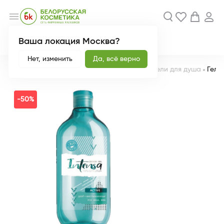
menu
Ваша локация Москва?
Акции
Новинки
Нет, изменить
Да, всё верно
Главная
Каталог
Мужской ассортимент
Гели для душа
Гель
-50%