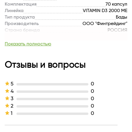
Комплектация
70 капсул
Линейка
VITAMIN D3 2000 МЕ
Тип продукта
Бады
Производитель
ООО "Финтрейдинг"
Страна бренда
РОССИЯ
Вес, кг
0.041
Длина
50
Показать полностью
Отзывы и вопросы
5
0
4
0
3
0
2
0
1
0