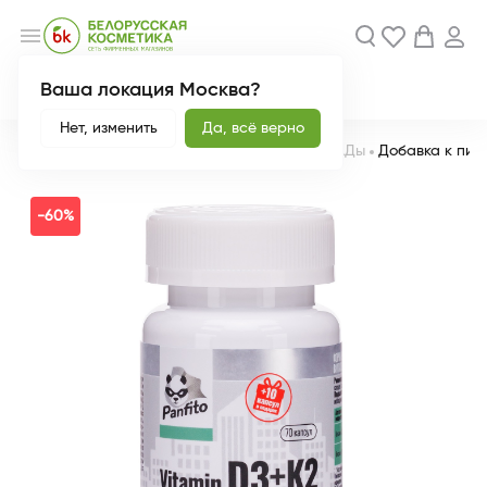
menu
Ваша локация Москва?
Акции
Новинки
Нет, изменить
Да, всё верно
Главная
Каталог
Еда и напитки
БАДы
БАДы
Добавка к пище
-60%