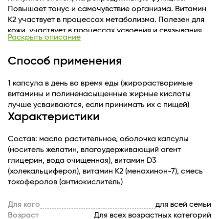
Повышает тонус и самочувствие организма. Витамин
К2 участвует в процессах метаболизма. Полезен для
кожи, участвует в процессах усвоения и связывания
Раскрыть описание
кальция и витамина D3.
Польза витаминного комплекса:
Способ применения
D3 повышает усвоение кальция, защищает кожу от
агрессивных факторов: УФ-лучи, стресс, воспаления,
1 капсула в день во время еды (жирорастворимые
укрепляет иммунитет, регулирует обменные процессы
витамины и полиненасыщенные жирные кислоты
в клетках.
лучше усваиваются, если принимать их с пищей)
К2 улучшает структуру кожи, препятствуя
Характеристики
кальцификации эластина (белок, ответственный за
сохранение упругости), препятствует
преждевременному появлению морщин.
Состав: масло растительное, оболочка капсулы
Положительно влияет на работу сердца, сосудов,
(носитель желатин, влагоудерживающий агент
нервной системы.
глицерин, вода очищенная), витамин D3
Качество и безопасность продукта подтверждены
(холекальциферол), витамин К2 (менахинон-7), смесь
свидетельством о государственной регистрации.
токоферолов (антиокислитель)
Перед применением рекомендуется
проконсультироваться с врачом, имеются
Для кого
для всей семьи
противопоказания. Не является лекарством.
Возраст
Для всех возрастных категорий