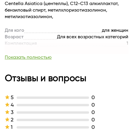
Centella Asiatica (центеллы), С12-С13 алкиллактат,
бензиловый спирт, метилхлоризотиазолинон,
метилизотиазолинон,
Для кого
для женщин
Возраст
Для всех возрастных категорий
Комплектация
1
Линейка
Интимная Гигиена
Активные компоненты
молочная кислота
Показать полностью
Тип кожи
для всех типов кожи
Назначение продукта
увлажнение
Эффект / Свойство
Отзывы и вопросы
успокаиваюший
Тип продукта
Гель
Текстура
гелевая
Производитель
Белита
5
0
Страна бренда
БЕЛАРУСЬ
4
0
Вес, кг
0.35
3
0
Длина
64
2
0
1
0