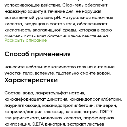
успокаивающее действие. Сica-гель обеспечит
надежную защиту в течение дня, не нарушая
естественный уровень pH. Натуральная молочная
кислота, входящая в состав геля, обеспечивает
кислотность влагалищной среды, которая в свою
очередь оказывает бактерицидное действие на
Раскрыть описание
патогенную флору. Подходит для ежедневного ухода и
после занятий спортом.
Способ применения
нанесите небольшое количество геля на интимные
участки тела, вспеньте, тщательно смойте водой.
Характеристики
Состав: вода, лауретсульфат натрия,
кокоамфодиацетат динатрия, кокамидопропилбетаин,
лаурилглюкозид, кокамидопропилбетаин, глицерин,
каприлил/каприл глюкозид, хлорид натрия, ПЭГ-7
глицерилкокоат, молочная кислота, парфюмерная
композиция, ЭДТА динатрия, экстракт листьев