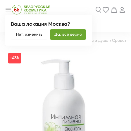
menu
Ваша локация Москва?
Акции
Новинки
Нет, изменить
Да, всё верно
Главная
Каталог
Уход за телом
Для ванны и душа
Средства
-43%