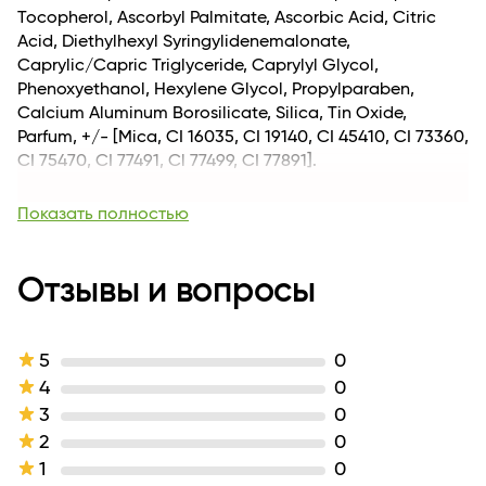
Tocopherol, Ascorbyl Palmitate, Ascorbic Acid, Citric
Acid, Diethylhexyl Syringylidenemalonate,
Caprylic/Capric Triglyceride, Caprylyl Glycol,
Phenoxyethanol, Hexylene Glycol, Propylparaben,
Calcium Aluminum Borosilicate, Silica, Tin Oxide,
Parfum, +/- [Mica, CI 16035, CI 19140, CI 45410, CI 73360,
CI 75470, CI 77491, Cl 77499, CI 77891].
Вес, кг
0.028
Показать полностью
Длина
17
Для кого
для женщин
Возраст
Отзывы и вопросы
Для всех возрастных категорий
Комплектация
1
Линейка
Luxvisage
Активные компоненты
экстракт ванили
5
0
Тип кожи
для всех типов кожи
4
0
Назначение продукта
объем
3
0
Эффект / Свойство
тепловой эффект
2
0
Тип продукта
Блеск
1
0
Текстура
гелевая