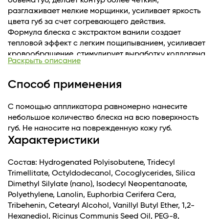
объема губ, делает контур более четким,
разглаживает мелкие морщинки, усиливает яркость
цвета губ за счет согревающего действия.
Формула блеска с экстрактом ванили создает
тепловой эффект с легким пощипыванием, усиливает
кровообращение, стимулирует выработку коллагена
Раскрыть описание
и эластина, способствует разглаживанию губ и
укреплению контура, обладает anti-age эффектом.
Способ применения
6 нюдовых оттенков с мерцающим шиммером
придают губам соблазнительный влажный финиш и
С помощью аппликатора равномерно нанесите
роскошное сияние, дополнительный объем и
небольшое количество блеска на всю поверхность
гладкость.
губ. Не наносите на поврежденную кожу губ.
Комфортная нелипкая текстура легко наносится,
Характеристики
долго держится, не растекается за контур губ.
Состав: Hydrogenated Polyisobutene, Tridecyl
Trimellitate, Octyldodecanol, Cocoglycerides, Silica
Dimethyl Silylate (nano), Isodecyl Neopentanoate,
Polyethylene, Lanolin, Euphorbia Cerifera Cera,
Tribehenin, Cetearyl Alcohol, Vanillyl Butyl Ether, 1,2-
Hexanediol, Ricinus Communis Seed Oil, PEG-8,