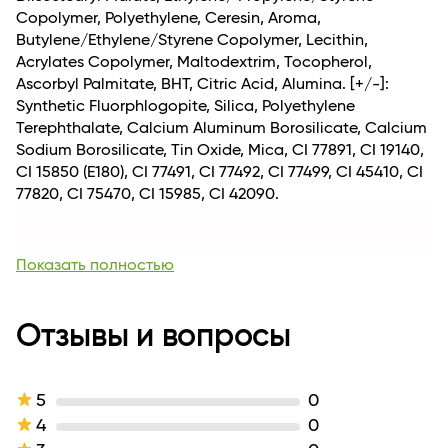
Copolymer, Polyethylene, Ceresin, Aroma,
Butylene/Ethylene/Styrene Copolymer, Lecithin,
Acrylates Copolymer, Maltodextrim, Tocopherol,
Ascorbyl Palmitate, BHT, Citric Acid, Alumina. [+/-]:
Synthetic Fluorphlogopite, Silica, Polyethylene
Terephthalate, Calcium Aluminum Borosilicate, Calcium
Sodium Borosilicate, Tin Oxide, Mica, CI 77891, CI 19140,
CI 15850 (E180), CI 77491, CI 77492, CI 77499, CI 45410, CI
77820, CI 75470, CI 15985, CI 42090.
Вес, кг
0.028
Длина
17
Показать полностью
Для кого
для женщин
Возраст
14+
Комплектация
Отзывы и вопросы
1
Линейка
Fashion Gloss
Тип кожи
для всех типов кожи
Эффект / Свойство
зеркальный эффект
5
0
Тип продукта
Блеск
4
0
Текстура
легкая