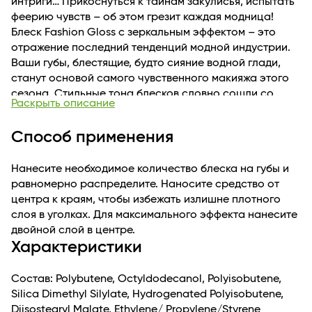
интриги… Прикоснуться к тайнам закулисья, испытать
феерию чувств – об этом грезит каждая модница!
Блеск Fashion Gloss с зеркальным эффектом – это
отражение последний тенденций модной индустрии.
Ваши губы, блестящие, будто сияние водной глади,
станут основой самого чувственного макияжа этого
сезона. Стильные тона блесков словно сошли со
Раскрыть описание
страниц fashion-журналов. Fashion Gloss – Ваш
модный макияж!
Способ применения
Нанесите необходимое количество блеска на губы и
равномерно распределите. Наносите средство от
центра к краям, чтобы избежать излишне плотного
слоя в уголках. Для максимального эффекта нанесите
двойной слой в центре.
Характеристики
Состав: Polybutene, Octyldodecanol, Polyisobutene,
Silica Dimethyl Silylate, Hydrogenated Polyisobutene,
Diisostearyl Malate, Ethylene/ Propylene/Styrene