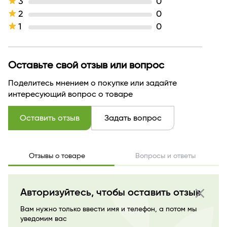
3
0
Тон
тон:13 лоск ниццы
2
0
Производитель
Релуи
1
0
Страна бренда
БЕЛАРУСЬ
Оставьте свой отзыв или вопрос
Поделитесь мнением о покупке или задайте
интересующий вопрос о товаре
Оставить отзыв
Задать вопрос
Отзывы о товаре
Вопросы и ответы
close
Авторизуйтесь, чтобы оставить отзыв
Вам нужно только ввести имя и телефон, а потом мы
уведомим вас