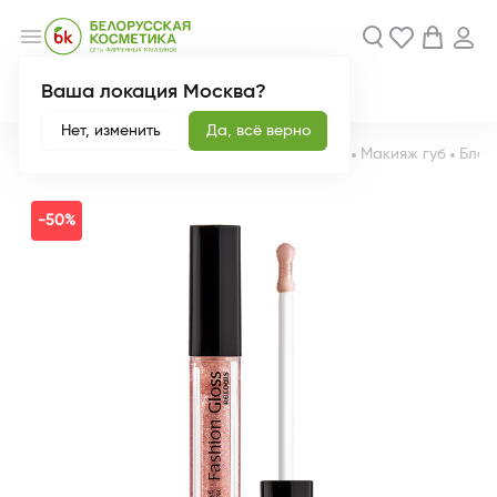
menu
Ваша локация Москва?
Акции
Новинки
Нет, изменить
Да, всё верно
Главная
Каталог
Декоративная косметика
Макияж губ
Блес
-50%