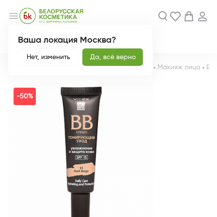
menu
Ваша локация Москва?
Акции
Новинки
Нет, изменить
Да, всё верно
Главная
Каталог
Декоративная косметика
Макияж лица
ВВ
-50%