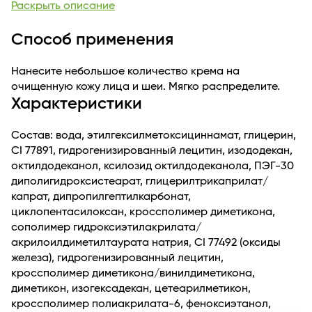
Раскрыть описание
ультрафиолета, предохраняет от фотостарения.
Способ применения
Нанесите небольшое количество крема на
очищенную кожу лица и шеи. Мягко распределите.
Характеристики
Состав: вода, этилгексилметоксициннамат, глицерин,
CI 77891, гидрогенизированный лецитин, изододекан,
октилдодеканол, ксилозид октилдодеканола, ПЭГ-30
диполигидроксистеарат, глицерилтрикаприлат/
капрат, дипропилгептилкарбонат,
циклопентасилоксан, кроссполимер диметикона,
сополимер гидроксиэтилакрилата/
акрилоилдиметилтаурата натрия, CI 77492 (оксиды
железа), гидрогенизированный лецитин,
кроссполимер диметикона/винилдиметикона,
диметикон, изогексадекан, цетеарилметикон,
кроссполимер полиакрилата-6, феноксиэтанол,