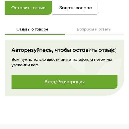
Тон
тон 53 dark beige
Производитель
Витэкс
Оставить отзыв
Задать вопрос
Страна бренда
БЕЛАРУСЬ
Отзывы о товаре
Вопросы и ответы
close
Авторизуйтесь, чтобы оставить отзыв
Вам нужно только ввести имя и телефон, а потом мы
уведомим вас
Вход/Регистрация