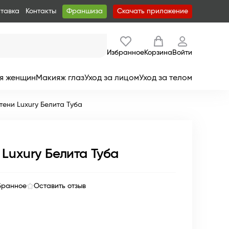
ставка
Контакты
Франшиза
Скачать приложение
Избранное
Корзина
Войти
я женщин
Макияж глаз
Уход за лицом
Уход за телом
тени Luxury Белита Туба
 Luxury Белита Туба
бранное
Оставить отзыв