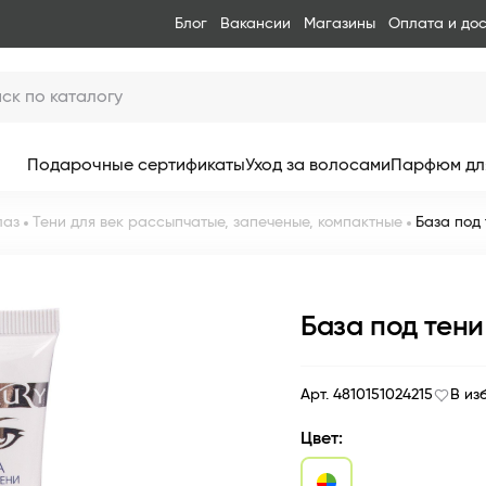
Блог
Вакансии
Магазины
Оплата и до
Подарочные сертификаты
Уход за волосами
Парфюм дл
лаз
Тени для век рассыпчатые, запеченые, компактные
База под 
База под тени
Арт. 4810151024215
В из
Цвет: