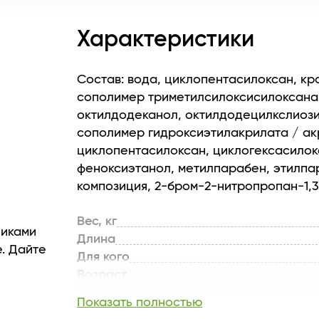
Характеристики
Состав: вода, циклопентасилоксан, к
сополимер триметилсилоксисилоксана 
октилдодеканол, октилдодецилкслиози
сополимер гидроксиэтилакрилата / ак
циклопентасилоксан, циклогексасилок
феноксиэтанол, метилпарабен, этилп
композиция, 2-бром-2-нитропропан-1,
Вес, кг
чиками
Длина
. Дайте
Для кого
Возраст
Комплектация
Показать полностью
Линейка