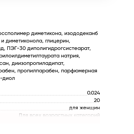
россполимер диметикона, изододеканб
и диметиконола, глицерин,
д, ПЭГ-30 диполигидрогсистеарат,
рилоилдиметилтаурата натрия,
сан, диизопропиладипат,
арабен, пропилпарабен, парфюмерная
3-диол
0.024
20
для женщин
Для всех возрастных категорий
1
Luxury