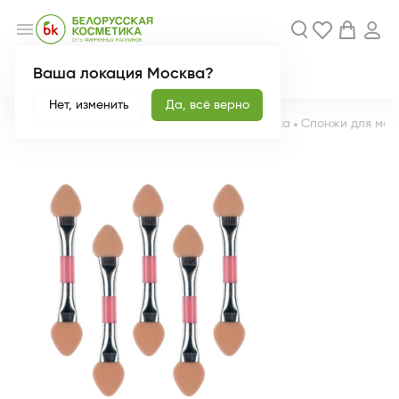
menu
Ваша локация Москва?
Акции
Новинки
Нет, изменить
Да, всё верно
Главная
Каталог
Аксессуары
Для макияжа
Спонжи для мак