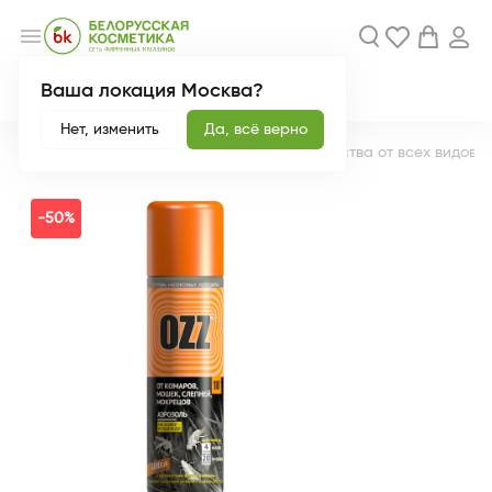
menu
Ваша локация Москва?
Акции
Новинки
Нет, изменить
Да, всё верно
Главная
Каталог
Дом
Репелленты
Средства от всех видов 
-50%