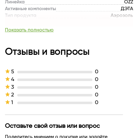
Линейка
OZZ
Активные компоненты
ДЭТА
Тип продукта
Аэрозоль
Производитель
Белбиохим
Страна бренда
БЕЛАРУСЬ
Показать полностью
Отзывы и вопросы
5
0
4
0
3
0
2
0
1
0
Оставьте свой отзыв или вопрос
Поделитесь мнением о покупке или задайте