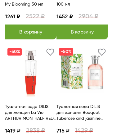
My Blooming 50 мл
100 мл
2522 ₽
2904 ₽
1261 ₽
1452 ₽
В корзину
В корзину
-50%
-50%
Туалетная вода DILIS
Туалетная вода DILIS
для женщин La Vie
для женщин Bouquet
ARTHUR MONI HALF RED
Tuberose and jasmine
100 мл
100 мл
2838 ₽
1429 ₽
1419 ₽
715 ₽