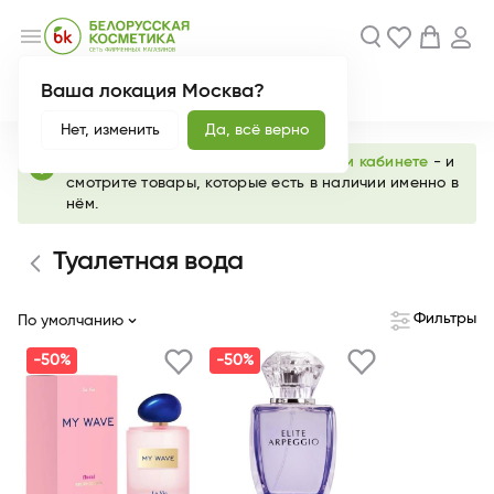
menu
Ваша локация Москва?
Акции
Новинки
Нет, изменить
Да, всё верно
info
Выберите любимый магазин в
личном кабинете
- и
смотрите товары, которые есть в наличии именно в
нём.
Туалетная вода
Фильтры
По умолчанию
-50%
-50%