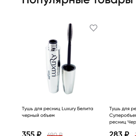
Популярные товары
Тушь для ресниц Luxury Белита
Тушь для р
черный объем
Суперобъе
ресниц Че
355 ₽
283 ₽
690 ₽