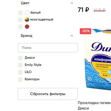
Цвет
71 ₽
149 ₽
белый
многоцветный
Просмотр
-50%
Бренд
Дикси
Emily Style
LILO
Кампари
Сбросить фильтры
Прокладки гигие
Дикси