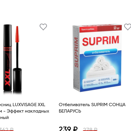
есниц LUXVISAGE XXL
Отбеливатель SUPRIM СОНЦА
м - Эффект накладных
БЕЛАРУСЬ
рный
239 ₽
362 ₽
278 ₽