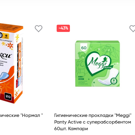
-43%
ические "Нормал "
Гигиенические прокладки "Meggi"
Panty Active с суперабсорбентом
60шт. Кампари