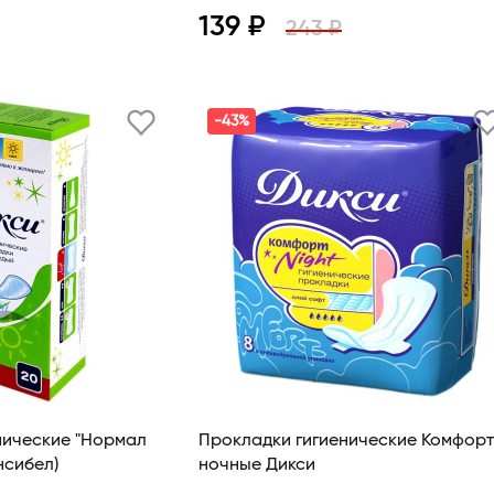
139 ₽
243 ₽
В корзину
Просмотр
В корзину
-43%
нические "Нормал
Прокладки гигиенические Комфорт
нсибел)
ночные Дикси