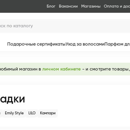
Блог
Вакансии
Магазины
Оплата и до
Подарочные сертификаты
Уход за волосами
Парфюм дл
любимый магазин в
личном кабинете
- и смотрите товары,
адки
и
Emily Style
LILO
Кампари