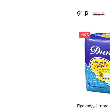
91 ₽
182 ₽
Просмотр
-40%
Прокладки гигие