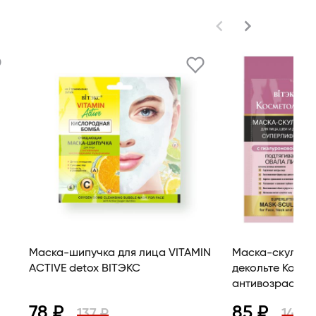
Маска-шипучка для лица VITAMIN
Маска-скульпт
ACTIVE detox BITЭКС
декольте Косметология
антивозрастна
78 ₽
85 ₽
137 ₽
149 ₽