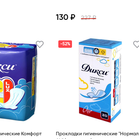
130 ₽
227 ₽
В корзину
Просмотр
В корзину
-52%
нические Комфорт
Прокладки гигиенические "Нормал