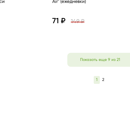
с Дикси
Air" (ежедневки)
71 ₽
149 ₽
В корзину
Просмотр
В корзину
Показать еще 9 из 21
1
2