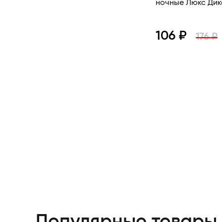
ночные Люк
106 ₽
176 ₽
Просмотр