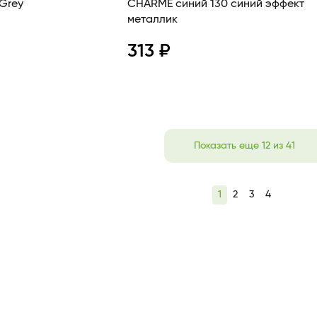
 Grey
CHARME синий 130 синий эффект
металлик
313 ₽
В корзину
Просмотр
Показать еще 12 из 41
1
2
3
4