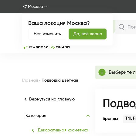
Москва
Ваша локация Москва?
Каталог
Нет, изменить
Да, всё верно
Акции
Новинки
info
Выберите 
Главная
Подводка цветная
Вернуться на главную
Подво
Категория
Бренды
TNL P
Декоративная косметика