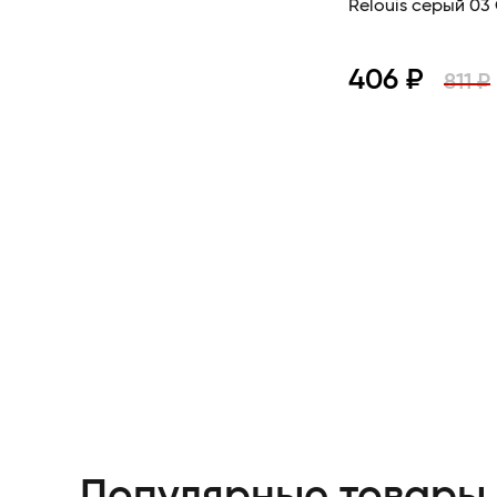
Relouis серый 03
406 ₽
811 ₽
Просмотр