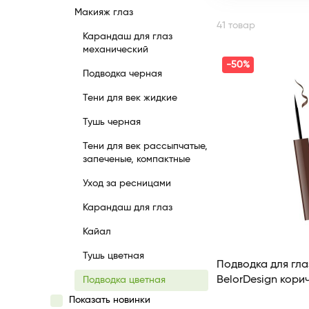
Макияж глаз
41 товар
Карандаш для глаз
механический
-50%
Подводка черная
Тени для век жидкие
Тушь черная
Тени для век рассыпчатые,
запеченые, компактные
Уход за ресницами
Карандаш для глаз
Кайал
Тушь цветная
Подводка для глаз
BelorDesign кори
Подводка цветная
Показать новинки