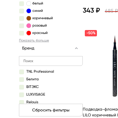
белый
343 ₽
685 ₽
синий
коричневый
Просмотр
розовый
красный
-50%
Показать больше
Бренд
TNL Professional
Белита
BITЭКС
LUXVISAGE
Relouis
Подводка-фломаст
LILO
Сбросить фильтры
LILO коричневый
BelorDesign