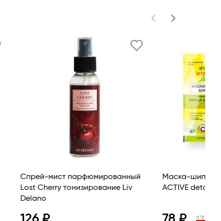
Спрей-мист парфюмированный
Маска-шипучка
Lost Cherry тонизирование Liv
ACTIVE detox B
Delano
126 ₽
78 ₽
137 ₽