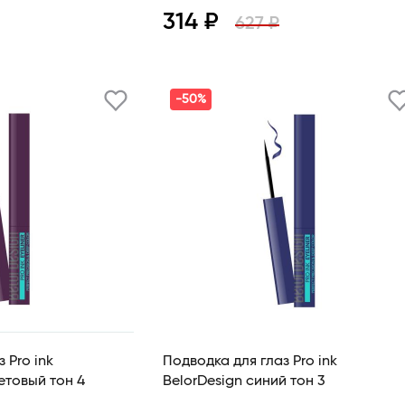
314 ₽
627 ₽
В корзину
Просмотр
В корзину
-50%
 Pro ink
Подводка для глаз Pro ink
BelorDesign фиолетовый тон 4
BelorDesign синий тон 3