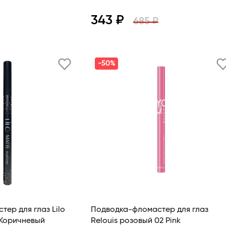
343 ₽
685 ₽
В корзину
Просмотр
В корзину
-50%
ер для глаз Lilo
Подводка-фломастер для глаз
 Коричневый
Relouis розовый 02 Pink