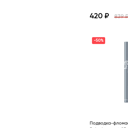
CHARME
420 ₽
839 
Просмотр
-50%
Подводка-фломас