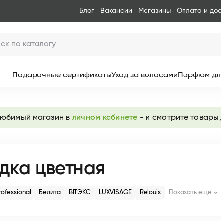
Блог
Вакансии
Магазины
Оплата и до
Подарочные сертификаты
Уход за волосами
Парфюм дл
любимый магазин в
личном кабинете
- и смотрите товары,
дка цветная
rofessional
Белита
BITЭКС
LUXVISAGE
Relouis
Показать ещё