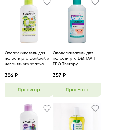
Ополаскиватель для
Ополаскиватель для
полости рта Dentavit от
полости рта DENTAVIT
неприятного запаха
PRO Therapy
фторид натрия,
укрепляющая
386 ₽
357 ₽
триклозан, экстракты
гиалуроновая кислота
коры дуба,ромашки.
BITЭКС
BITЭКС
Просмотр
Просмотр