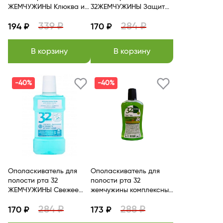
ЖЕМЧУЖИНЫ Клюква и
32ЖЕМЧУЖИНЫ Защита
витамины 500 мл
зубов и десен,350мл
339 ₽
284 ₽
MODUM
194 ₽
MODUM
170 ₽
В корзину
В корзину
-40%
-40%
Ополаскиватель для
Ополаскиватель для
полости рта 32
полости рта 32
ЖЕМЧУЖИНЫ Свежее
жемчужины комплексный
дыхание и защита от
уход MODUM
284 ₽
288 ₽
бактерий,350мл MODUM
170 ₽
173 ₽