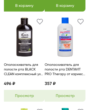
В корзину
В корзину
Ополаскиватель для
Ополаскиватель для
полости рта BLACK
полости рта DENTAVIT
CLEAN комплексный уход
PRO Therapy от кариеса
экстракт бамбука
Нитрат калия, Активный
496 ₽
357 ₽
BITЭКС
фтор BITЭКС
Просмотр
Просмотр