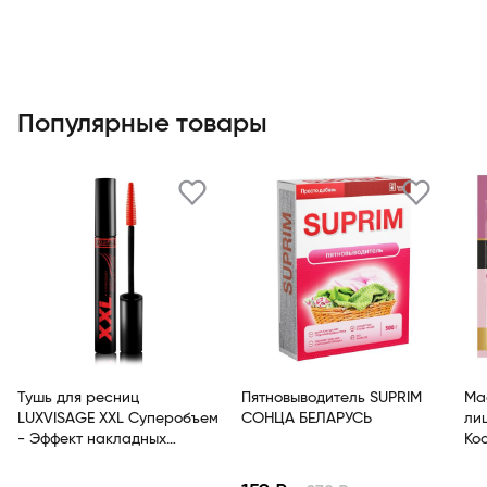
Популярные товары
Тушь для ресниц
Пятновыводитель SUPRIM
Ма
LUXVISAGE XXL Суперобъем
СОНЦА БЕЛАРУСЬ
ли
- Эффект накладных
Ко
ресниц Черный
ан