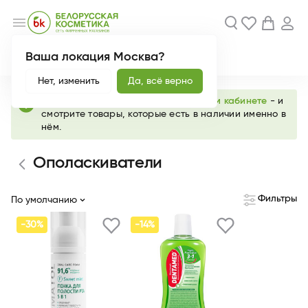
menu
Ваша локация Москва?
Акции
Новинки
Нет, изменить
Да, всё верно
info
Выберите любимый магазин в
личном кабинете
- и
смотрите товары, которые есть в наличии именно в
нём.
Ополаскиватели
Фильтры
По умолчанию
-30%
-14%