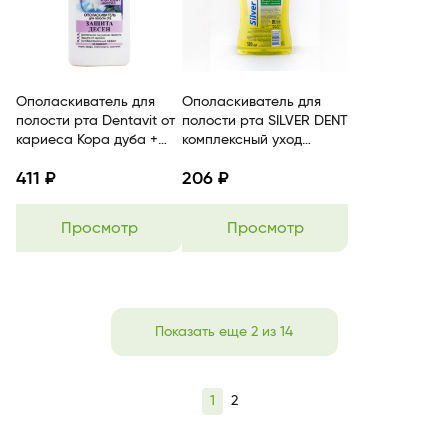
Ополаскиватель для
Ополаскиватель для
полости рта Dentavit от
полости рта SILVER DENT
кариеса Кора дуба +
комплексный уход
Шалфей BITЭКС
Экстракт лакрицы,
411 ₽
206 ₽
ромашки, масло
лимона, масло мяты
перечной, экстракт
Просмотр
Просмотр
шалфея, ментол,
аллантоин, пирофосфат
MODUM
Показать еще 2 из 14
1
2