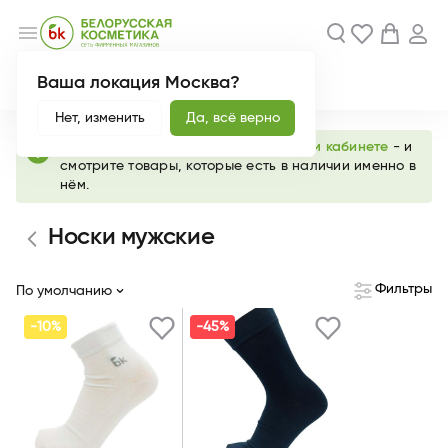
menu
Ваша локация Москва?
Акции
Новинки
Нет, изменить
Да, всё верно
info
Выберите любимый магазин в
личном кабинете
- и
смотрите товары, которые есть в наличии именно в
нём.
Носки мужские
Фильтры
По умолчанию
-10%
-45%