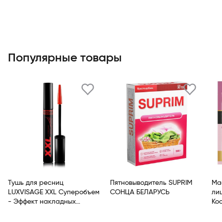
Популярные товары
Тушь для ресниц
Пятновыводитель SUPRIM
Ма
LUXVISAGE XXL Суперобъем
СОНЦА БЕЛАРУСЬ
ли
- Эффект накладных
Ко
ресниц Черный
ан