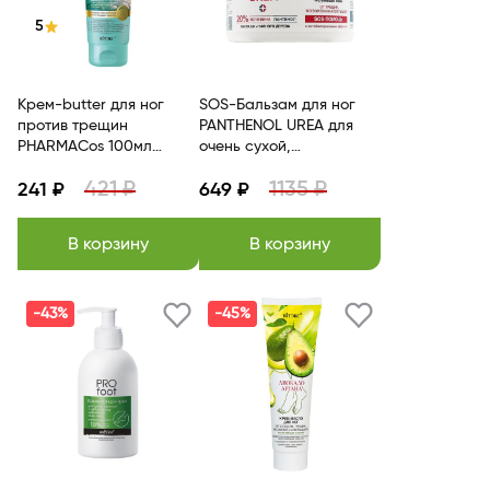
5
Крем-butter для ног
SOS-Бальзам для ног
против трещин
PANTHENOL UREA для
PHARMACos 100мл
очень сухой,
BITЭКС
огрубевшей кожи 300 мл
421 ₽
1135 ₽
241 ₽
Витэкс
649 ₽
В корзину
В корзину
-43%
-45%