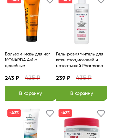
Бальзам-мазь для ног
Гель-размягчитель для
MONARDA 4в1 с
кожи стоп,мозолей и
целебным
натоптышей Pharmacos
экстр.монарды,75мл.
PANTHENOL UREA BITЭКС
425 ₽
435 ₽
Витэкс
243 ₽
239 ₽
В корзину
В корзину
-43%
-43%