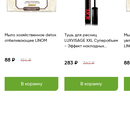
Мыло хозяйственное detox
Тушь для ресниц
Мыл
отбеливающее LINOM
LUXVISAGE XXL Суперобъем
ув
- Эффект накладных
LI
ресниц Черный
88 ₽
154 ₽
283 ₽
88
362 ₽
В корзину
В корзину
Item
1
of
13