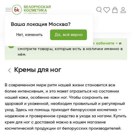
menu
Ваша локация Москва?
Акции
Новинки
Нет, изменить
Да, всё верно
info
Выберите любимый магазин в
личном кабинете
- и
смотрите товары, которые есть в наличии именно в
нём.
Кремы для ног
В современном мире ритм нашей жизни становится все
более интенсивным, и это может отразиться на состоянии
нашей кожи, особенно кожи ног. Чтобы сохранить ее
здоровой и ухоженной, необходим правильный и регулярный
уход. Здесь на помощь приходит белорусская косметика —
надежное и проверенное средство в уходе за ногами. Купить
крем для ног с доставкой можно в нашем магазине
косметической продукции от белорусских производителей.