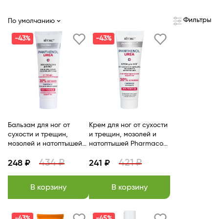
Фильтры
По умолчанию
-43%
-43%
Бальзам для ног от
Крем для ног от сухости
сухости и трещин,
и трещин, мозолей и
мозолей и натоптышей
натоптышей Pharmacos
Pharmacos PANTHENOL
PANTHENOL UREA BITЭКС
434 ₽
421 ₽
248 ₽
UREA BITЭКС
241 ₽
В корзину
В корзину
-43%
-45%