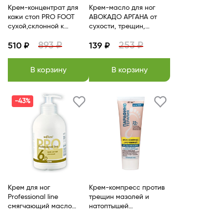
Крем-концентрат для
Крем-масло для ног
кожи стоп PRO FOOT
АВОКАДО АРГАНА от
сухой,склонной к
сухости, трещин,
избыточному
мозолей, натоптышей
893 ₽
253 ₽
ороговению 300 мл
510 ₽
139 ₽
100 мл BITЭКС
Белита
В корзину
В корзину
-43%
Крем для ног
Крем-компресс против
Professional line
трещин мазолей и
смягчающий масло
натоптышей
чайного дерева Белита
Парафинотерапия