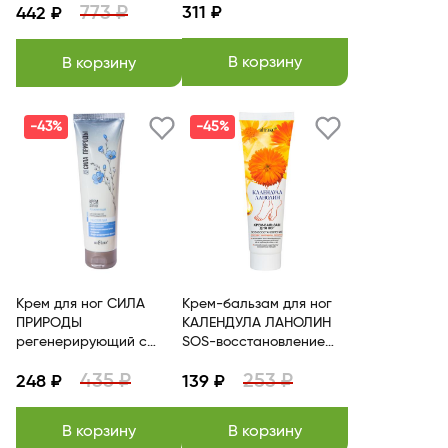
773 ₽
311 ₽
442 ₽
BITЭКС
В корзину
В корзину
-43%
-45%
Крем для ног СИЛА
Крем-бальзам для ног
ПРИРОДЫ
КАЛЕНДУЛА ЛАНОЛИН
регенерирующий с
SOS-восстановление
маслом льна для кожи
100 мл BITЭКС
435 ₽
253 ₽
стоп и пяток, 100мл
248 ₽
139 ₽
Белита
В корзину
В корзину