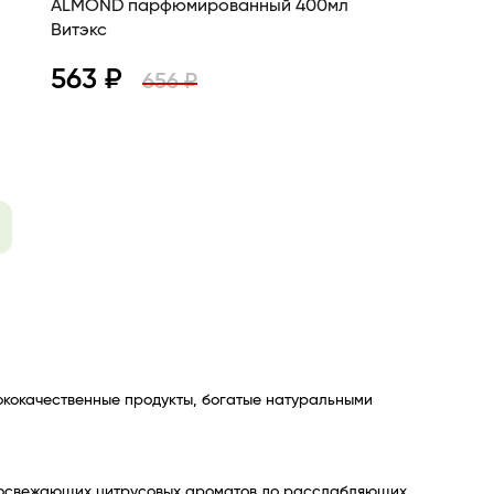
ALMOND парфюмированный 400мл
Витэкс
563 ₽
656 ₽
Просмотр
В корзину
ококачественные продукты, богатые натуральными
от освежающих цитрусовых ароматов до расслабляющих