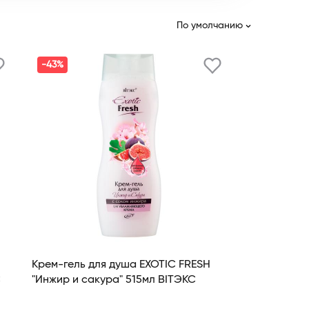
По умолчанию
-43%
Крем-гель для душа EXOTIC FRESH
С
"Инжир и сакура" 515мл BITЭКС