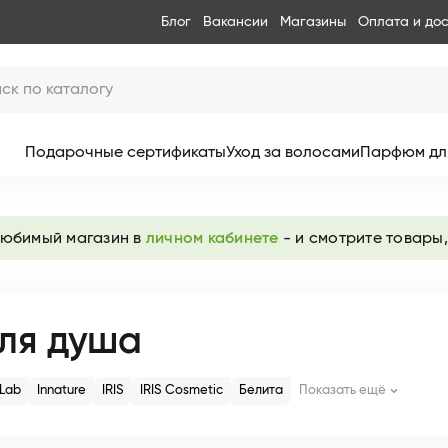
Блог
Вакансии
Магазины
Оплата и до
Подарочные сертификаты
Уход за волосами
Парфюм дл
любимый магазин в
личном кабинете
- и смотрите товары,
для душа
eLab
Innature
IRIS
IRIS Сosmetic
Белита
Показать ещё