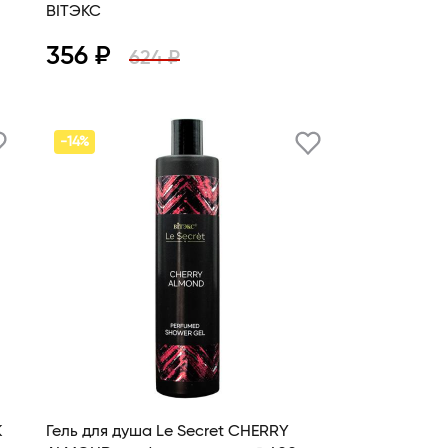
BITЭКС
356 ₽
624 ₽
Просмотр
В корзину
-14%
K
Гель для душа Le Secret CHERRY