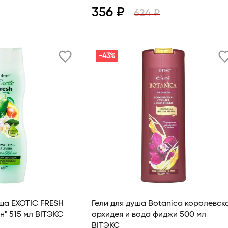
356 ₽
624 ₽
В корзину
Просмотр
В корзину
-43%
ша EXOTIC FRESH
Гели для душа Botanica королевск
н" 515 мл BITЭКС
орхидея и вода фиджи 500 мл
BITЭКС