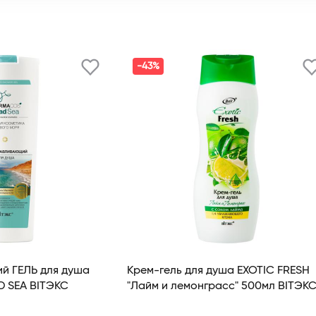
-43%
й ГЕЛЬ для душа
Крем-гель для душа EXOTIC FRESH
PHARMACOS DEAD SEA BITЭКС
"Лайм и лемонграсс" 500мл BITЭК