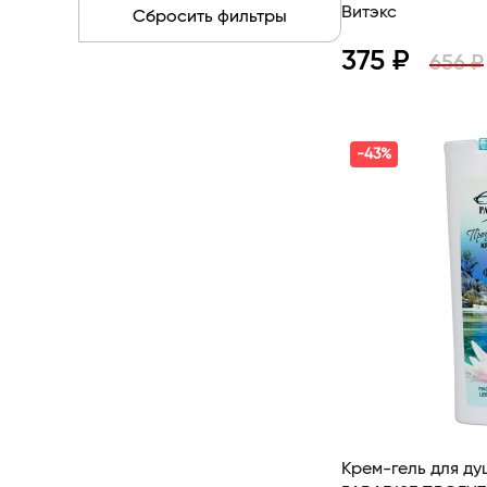
Витэкс
BITЭКС
Сбросить фильтры
Liv Delano
375 ₽
656 ₽
MODUM
Белита-М
Просмотр
Bisou
-43%
MAGIE ACADEMIE
Белорусская косметика
The Bunt
EDEN
Фэмили Косметик
Крем-гель для ду