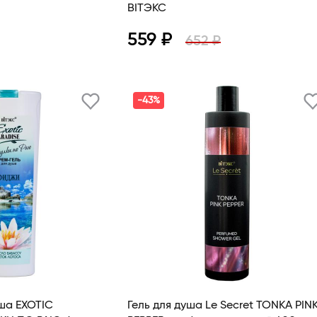
BITЭКС
559 ₽
652 ₽
В корзину
Просмотр
В корзину
-43%
ша EXOTIC
Гель для душа Le Secret TONKA PIN