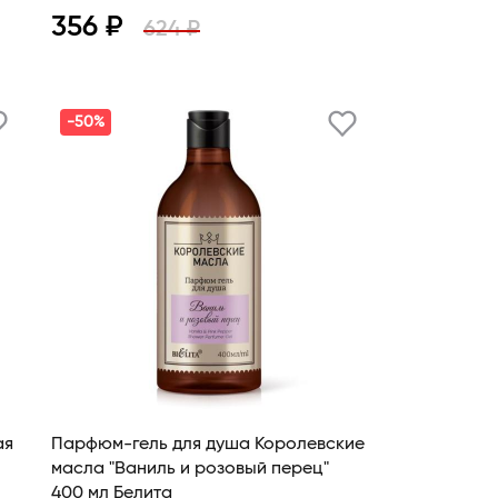
356 ₽
624 ₽
Просмотр
В корзину
-50%
ая
Парфюм-гель для душа Королевские
масла "Ваниль и розовый перец"
400 мл Белита