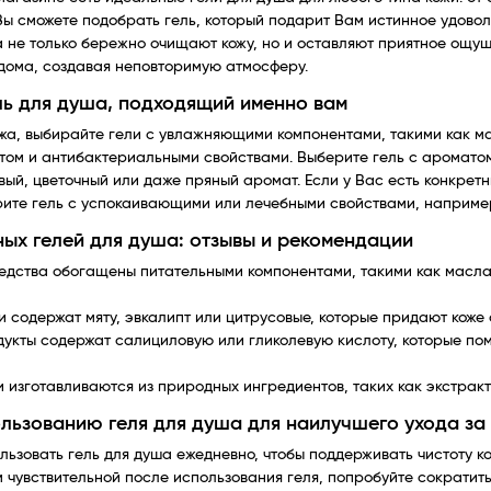
Вы сможете подобрать гель, который подарит Вам истинное удово
 не только бережно очищают кожу, но и оставляют приятное ощущ
дома, создавая неповторимую атмосферу.
ль для душа, подходящий именно вам
ожа, выбирайте гели с увлажняющими компонентами, такими как ма
м и антибактериальными свойствами. Выберите гель с ароматом,
вый, цветочный или даже пряный аромат. Если у Вас есть конкре
ите гель с успокаивающими или лечебными свойствами, например
ых гелей для душа: отзывы и рекомендации
дства обогащены питательными компонентами, такими как масла 
содержат мяту, эвкалипт или цитрусовые, которые придают коже
кты содержат салициловую или гликолевую кислоту, которые пом
 изготавливаются из природных ингредиентов, таких как экстрак
льзованию геля для душа для наилучшего ухода за
ьзовать гель для душа ежедневно, чтобы поддерживать чистоту кож
 чувствительной после использования геля, попробуйте сократить