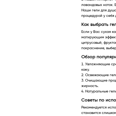
лавандовых ноток. 
Наши гели для душа
процедурой у себя 
Как выбрать ге
Если у Вас сухая к
матирующим эффекто
цитрусовый, фрукто
покраснение, выбер
Обзор популярн
Увлажняющие сре
кожу.
Освежающие гели 
Очищающие проду
жирность.
Натуральные гели
Советы по испо
Рекомендуется испол
становится слишком