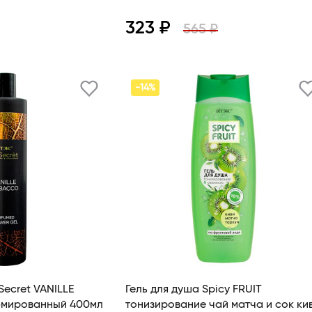
323 ₽
565 ₽
В корзину
Просмотр
В корзину
-14%
Secret VANILLE
Гель для душа Spicy FRUIT
мированный 400мл
тонизирование чай матча и сок киви