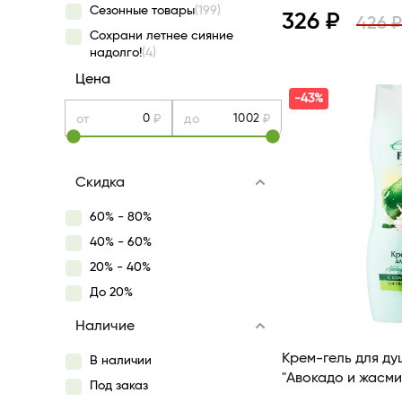
Сезонные товары
(199)
326 ₽
426 ₽
Сохрани летнее сияние
надолго!
(4)
Просмотр
Цена
-43%
от
₽
до
₽
Скидка
60% - 80%
40% - 60%
20% - 40%
До 20%
Наличие
Крем-гель для ду
В наличии
"Авокадо и жасми
Под заказ