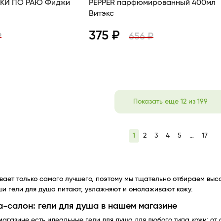
ЛКИ ПО РАЮ Фиджи
PEPPER парфюмированный 400мл
Витэкс
375 ₽
₽
656 ₽
В корзину
Просмотр
В корзину
Показать еще 12 из 199
1
2
3
4
5
…
17
ает только самого лучшего, поэтому мы тщательно отбираем выс
и гели для душа питают, увлажняют и омолаживают кожу.
-салон: гели для душа в нашем магазине
магазине есть идеальные гели для душа для любого типа кожи: 