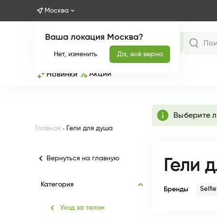
Москва
Ваша локация Москва?
Каталог
Нет, изменить
Да, всё верно
Акции
Новинки
info
Выберите 
Главная
Гели для душа
Вернуться на главную
Гели 
Категория
Бренды
Selfi
Уход за телом