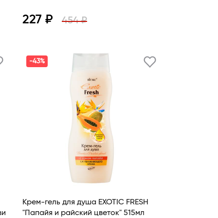
227 ₽
454 ₽
Просмотр
В корзину
-43%
Крем-гель для душа EXOTIC FRESH
"Папайя и райский цветок" 515мл