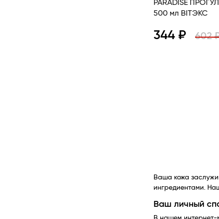
PARADISE ПРОГУ
500 мл BITЭКС
344 ₽
602 
Просмотр
Ваша кожа заслужив
ингредиентами. Наш
Ваш личный спа
В нашем интернет-