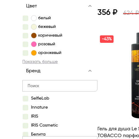
Цвет
356 ₽
624 ₽
белый
бежевый
Просмотр
коричневый
-43%
розовый
оранжевый
Показать больше
Бренд
SelfieLab
Innature
IRIS
IRIS Сosmetic
Гель для душа Le 
Белита
TOBACCO парфю