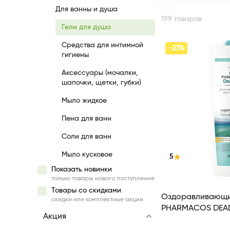
Для ванны и душа
199 товаров
Гели для душа
Средства для интимной
-23%
гигиены
Аксессуары (мочалки,
шапочки, щетки, губки)
Мыло жидкое
Пена для ванн
Соли для ванн
Мыло кусковое
5
Показать новинки
только товары нового поступления
Товары со скидками
Оздоравливающи
скидки или комплектные акции
Акция