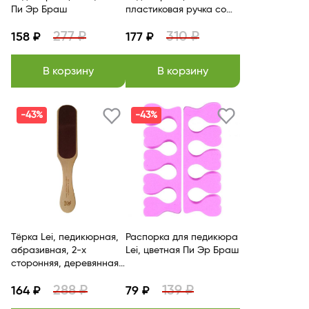
Пи Эр Браш
пластиковая ручка со
щеткой, с веревкой
277 ₽
310 ₽
158 ₽
177 ₽
В корзину
В корзину
-43%
-43%
Тёрка Lei, педикюрная,
Распорка для педикюра
абразивная, 2-х
Lei, цветная Пи Эр Браш
сторонняя, деревянная,
большая Пи Эр Браш
288 ₽
139 ₽
164 ₽
79 ₽