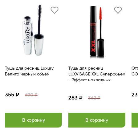
Тушь для ресниц Luxury
Тушь для ресниц
От
Белита черный объем
LUXVISAGE XXL Суперобъем
СО
- Эффект накладных
ресниц Черный
355 ₽
23
690 ₽
283 ₽
362 ₽
В корзину
В корзину
Item
1