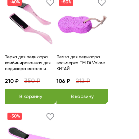
-40%
-50%
Терка для педикюра
Пемза для педикюра
комбинированная для
восьмерка TM Di Valore
педикюра металл и
КИТАЙ
наждачная бумага
350 ₽
212 ₽
белая глянцевая длина
210 ₽
106 ₽
17,8см TM Di Valore
КИТАЙ
В корзину
В корзину
-50%