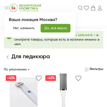
menu
Ваша локация Москва?
Акции
Новинки
Нет, изменить
Да, всё верно
info
Выберите любимый магазин в
личном кабинете
- и
смотрите товары, которые есть в наличии именно в
нём.
Для педикюра
Фильтры
По умолчанию
-43%
-43%