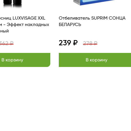
есниц LUXVISAGE XXL
Отбеливатель SUPRIM СОНЦА
м - Эффект накладных
БЕЛАРУСЬ
рный
239 ₽
362 ₽
278 ₽
В корзину
В корзину