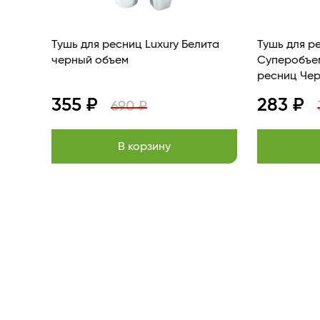
Тушь для ресниц Luxury Белита
Тушь для р
черный объем
Суперобъе
ресниц Че
355 ₽
283 ₽
690 ₽
В корзину
Item
1
of
13