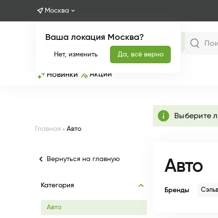
Москва
Ваша локация Москва?
Каталог
Нет, изменить
Да, всё верно
Акции
Новинки
info
Выберите 
Главная
Авто
Вернуться на главную
Авто
Категория
Бренды
Сэль
Авто