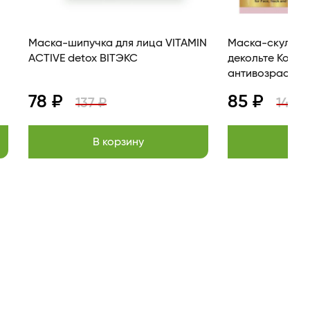
Маска-шипучка для лица VITAMIN
Маска-скульпт
ACTIVE detox BITЭКС
декольте Косметология
антивозрастна
78 ₽
85 ₽
137 ₽
149 ₽
В корзину
В к