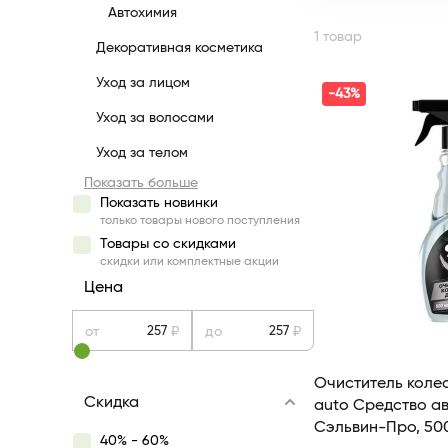
Автохимия
1 товар
Декоративная косметика
Уход за лицом
-43%
Уход за волосами
Уход за телом
Показать больше
Показать новинки
только товары нового поступления
Товары со скидками
скидки или комплектные акции
Цена
от
₽
до
₽
Очиститель колес
Скидка
autо Средство а
Сэльвин-Про, 50
40% - 60%