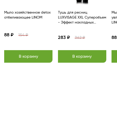
Мыло хозяйственное detox
Тушь для ресниц
Мыл
отбеливающее LINOM
LUXVISAGE XXL Суперобъем
ув
- Эффект накладных
LI
ресниц Черный
88 ₽
154 ₽
283 ₽
88
362 ₽
В корзину
В корзину
Item
1
of
13