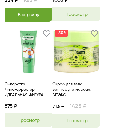
923 ₽
1058 ₽
554 ₽
имбирем 300мл Белита
Просмотр
В корзину
-50%
Сыворотка-
Скраб для тела
Липокорректор
Баня,сауна,массаж
ИДЕАЛЬНАЯ ФИГУРА
BITЭКС
против жировых
1425 ₽
875 ₽
отожений 200мл BITЭКС
713 ₽
Просмотр
Просмотр