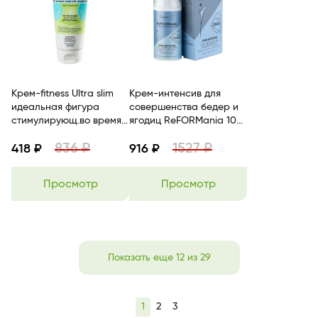
Крем-fitness Ultra slim
Крем-интенсив для
идеальная фигура
совершенства бедер и
стимулирующ.во время
ягодиц ReFORMania 100
занятий спортом 200мл
г Белита-М
836 ₽
1527 ₽
BITЭКС
418 ₽
916 ₽
Просмотр
Просмотр
Показать еще 12 из 29
1
2
3