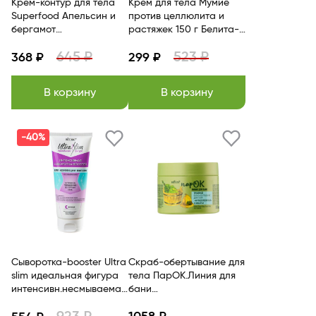
Крем-контур для тела
Крем для тела Мумиё
Superfood Апельсин и
против целлюлита и
бергамот
растяжек 150 г Белита-
антицеллюлитн.240гр
М
645 ₽
523 ₽
Liv Delano
368 ₽
299 ₽
В корзину
В корзину
-40%
Сыворотка-booster Ultra
Скраб-обертывание для
slim идеальная фигура
тела ПарОК.Линия для
интенсивн.несмываемая
бани
ночная 200мл BITЭКС
«Антицеллюлитный» с