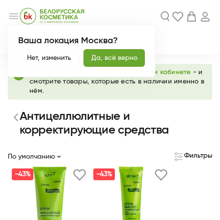
menu
Ваша локация Москва?
Акции
Новинки
Нет, изменить
Да, всё верно
info
Выберите любимый магазин в
личном кабинете
- и
смотрите товары, которые есть в наличии именно в
нём.
Антицеллюлитные и
корректирующие средства
Фильтры
По умолчанию
-43%
-43%