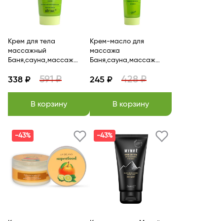
Крем для тела
Крем-масло для
массажный
массажа
Баня,сауна,массаж
Баня,сауна,массаж
BITЭКС
BITЭКС
591 ₽
428 ₽
338 ₽
245 ₽
В корзину
В корзину
-43%
-43%