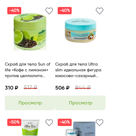
-40%
-40%
Скраб для тела Sun of
Скраб для тела Ultra
life «Кофе с лимоном»
slim идеальная фигура
против целлюлита
кокосово-сахарный
300гр Liv Delano
лимфодренажный 200мл
517 ₽
844 ₽
310 ₽
BITЭКС
506 ₽
Просмотр
Просмотр
-50%
-40%