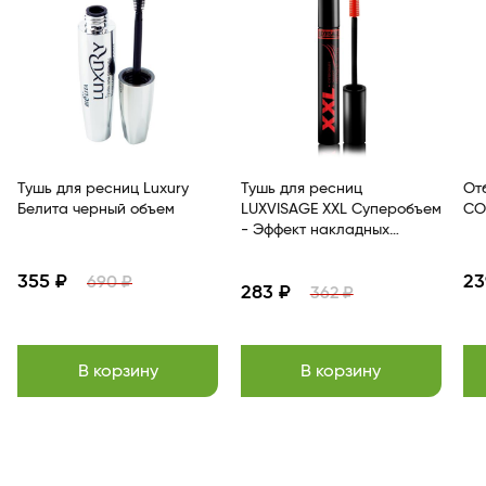
Тушь для ресниц Luxury
Тушь для ресниц
От
Белита черный объем
LUXVISAGE XXL Суперобъем
СО
- Эффект накладных
ресниц Черный
355 ₽
23
690 ₽
283 ₽
362 ₽
В корзину
В корзину
Item
1
of
13