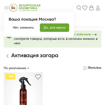
menu
Ваша локация Москва?
Акции
Новинки
Нет, изменить
Да, всё верно
info
Выберите любимый магазин в
личном кабинете
- и
смотрите товары, которые есть в наличии именно в
нём.
Активация загара
Фильтры
По умолчанию
-14%