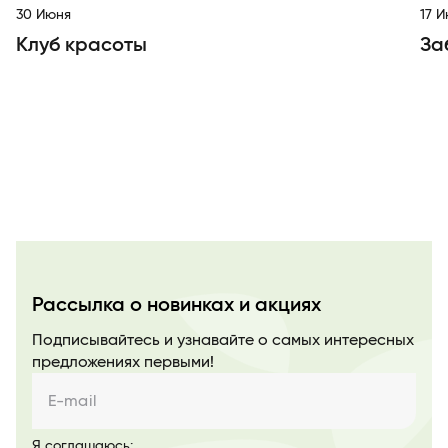
30 Июня
17 
Клуб красоты
За
Item
1
of
10
Рассылка о новинках и акциях
Подписывайтесь и узнавайте о самых интересных
предложениях первыми!
E-mail
Я соглашаюсь: