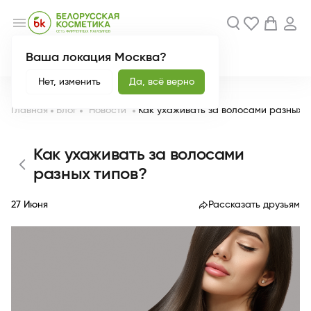
menu
Ваша локация Москва?
Акции
Новинки
Нет, изменить
Да, всё верно
Главная
Блог
"Новости"
Как ухаживать за волосами разных 
Как ухаживать за волосами
разных типов?
27 Июня
Рассказать друзьям