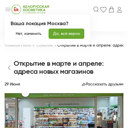
menu
Ваша локация Москва?
Акции
Новинки
Нет, изменить
Да, всё верно
Главная
Блог
"События"
Открытие в марте и апреле: адреса
Открытие в марте и апреле:
адреса новых магазинов
29 Июня
Рассказать друзьям
chevron_right